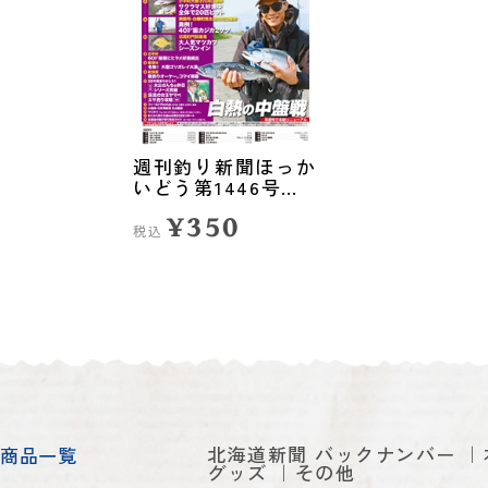
週刊釣り新聞ほっか
いどう第1446号
（2026年5月28日発
¥350
売）
税込
北海道新聞 バックナンバー
商品一覧
グッズ
その他