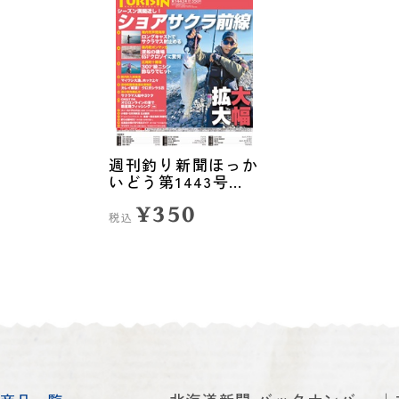
週刊釣り新聞ほっか
いどう第1443号
（2026年5月7日発
¥350
売）
税込