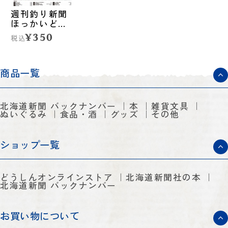
週刊釣り新聞
ほっかいどう
第1429号
¥350
税込
（2026年1月29
日発売）
商品一覧
北海道新聞 バックナンバー
本
雑貨文具
ぬいぐるみ
食品・酒
グッズ
その他
ショップ一覧
どうしんオンラインストア
北海道新聞社の本
北海道新聞 バックナンバー
お買い物について