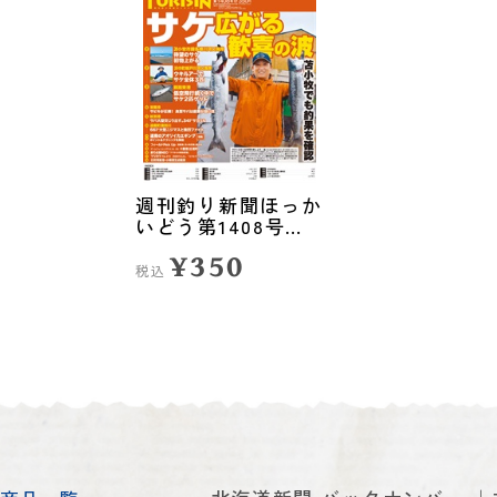
週刊釣り新聞ほっか
いどう第1408号
（2025年8月28日発
¥350
売）
税込