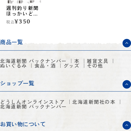
週刊釣り新聞
ほっかいどう
第1399号
¥350
税込
（2025年6月26
日発売）
商品一覧
北海道新聞 バックナンバー
本
雑貨文具
ぬいぐるみ
食品・酒
グッズ
その他
ショップ一覧
どうしんオンラインストア
北海道新聞社の本
北海道新聞 バックナンバー
お買い物について