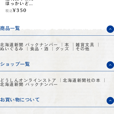
ほっかいどう
第1395号
¥350
税込
（2025年5月29
日発売）
商品一覧
北海道新聞 バックナンバー
本
雑貨文具
ぬいぐるみ
食品・酒
グッズ
その他
ショップ一覧
どうしんオンラインストア
北海道新聞社の本
北海道新聞 バックナンバー
お買い物について