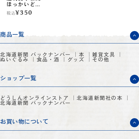
ほっかいどう
第1389号
¥350
税込
（2025年4月
17日発売）
商品一覧
北海道新聞 バックナンバー
本
雑貨文具
ぬいぐるみ
食品・酒
グッズ
その他
ショップ一覧
どうしんオンラインストア
北海道新聞社の本
北海道新聞 バックナンバー
お買い物について