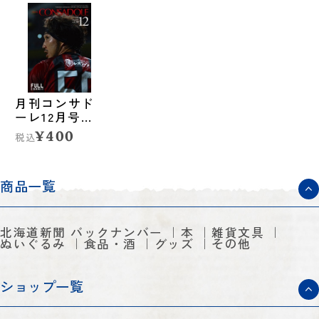
月刊コンサド
ーレ12月号
Vol.298（2025
¥400
税込
年11月25日発
売）
商品一覧
北海道新聞 バックナンバー
本
雑貨文具
ぬいぐるみ
食品・酒
グッズ
その他
ショップ一覧