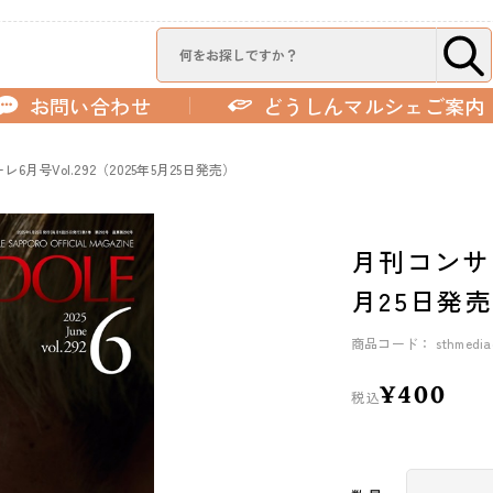
お問い合わせ
どうしんマルシェご案内
6月号Vol.292（2025年5月25日発売）
月刊コンサド
月25日発
商品コード： sthmediac
¥400
税込