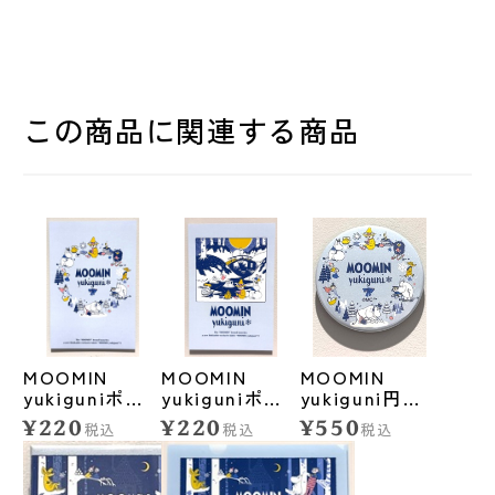
この商品に関連する商品
MOOMIN
MOOMIN
MOOMIN
yukiguniポス
yukiguniポス
yukiguni円形
トカード<リン
トカード<青い
マグネット
¥220
¥220
¥550
税込
税込
税込
グ>
池>