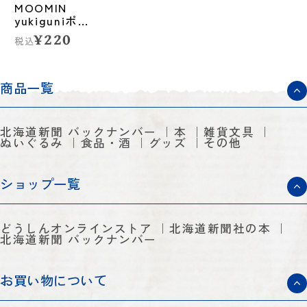
MOOMIN
yukiguniポス
トカード<白樺
¥220
税込
>
商品一覧
北海道新聞 バックナンバー
本
雑貨文具
ぬいぐるみ
食品・酒
グッズ
その他
ショップ一覧
どうしんオンラインストア
北海道新聞社の本
北海道新聞 バックナンバー
お買い物について