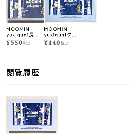
MOOMIN
MOOMIN
yukiguni長方
yukiguniクリ
形マグネット
アファイル<白
¥550
¥440
税込
税込
樺>
閲覧履歴