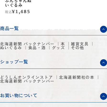
ぶんちゃんぬ
いぐるみ
¥1,485
税込
商品一覧
北海道新聞 バックナンバー
本
雑貨文具
ぬいぐるみ
食品・酒
グッズ
その他
ショップ一覧
どうしんオンラインストア
北海道新聞社の本
北海道新聞 バックナンバー
お買い物について