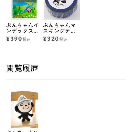
ぶんちゃんイ
ぶんちゃんマ
ンデックス付
スキングテー
きクリアファ
プ<星空>
¥390
¥320
税込
税込
イル<自然>
閲覧履歴