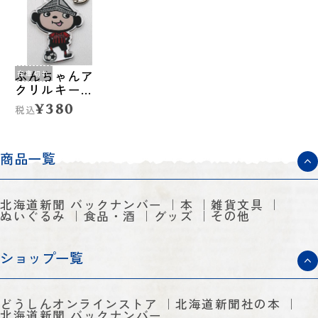
ぶんちゃんア
在庫切れ
クリルキーホ
ルダー<コンサ
¥380
税込
ドーレ札幌ユ
ニフォーム>
商品一覧
北海道新聞 バックナンバー
本
雑貨文具
ぬいぐるみ
食品・酒
グッズ
その他
ショップ一覧
どうしんオンラインストア
北海道新聞社の本
北海道新聞 バックナンバー