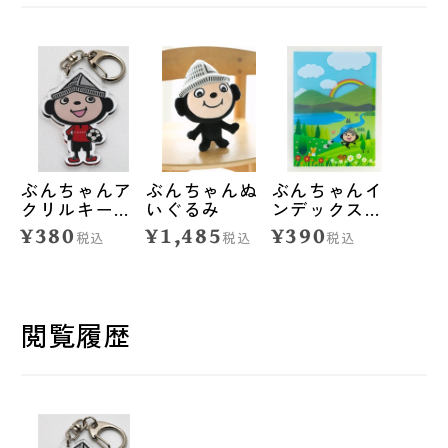
ぶんちゃんア
ぶんちゃんぬ
ぶんちゃんイ
クリルキーホ
いぐるみ
ンデックス付
ルダー<コンサ
きクリアファ
¥380
¥1,485
¥390
税込
税込
税込
ドーレ札幌練
イル<自然>
習着>
閲覧履歴