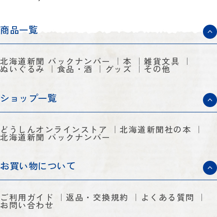
んの茶漬け＞6
個セット ◆合
同会社いわな
い前浜市場
商品一覧
北海道新聞 バックナンバー
本
雑貨文具
ぬいぐるみ
食品・酒
グッズ
その他
ショップ一覧
どうしんオンラインストア
北海道新聞社の本
北海道新聞 バックナンバー
お買い物について
ご利用ガイド
返品・交換規約
よくある質問
お問い合わせ