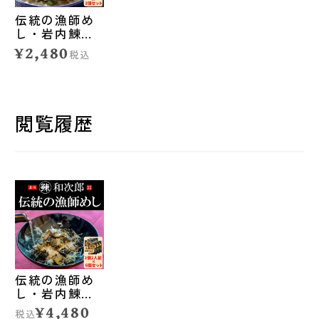
伝統の漁師め
し・岩内鰊和
次郎＜糠にし
¥2,480
税込
んの茶漬け＞3
個セット ◆合
同会社いわな
い前浜市場
閲覧履歴
伝統の漁師め
し・岩内鰊和
次郎＜糠にし
¥4,480
税込