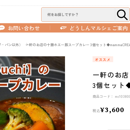
お問い合わせ
どうしんマルシェご案内
子・パン以外）
一軒のお店の十勝ホエー豚スープカレー 3個セット◆mammaCREAT
オススメ
一軒のお店
3個セット◆
商品コード： mc10380
¥3,600
税込