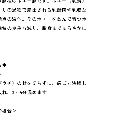
う豚種のホエー豚です。ホエー（乳清）
作りの過程で産出される乳酸菌や乳糖な
満点の液体。そのホエーを飲んで育つホ
独特の臭みも減り、脂身までまろやかに
方◆
＞
パウチ）の封を切らずに、袋ごと沸騰し
入れ、3～5分温めます
の場合＞