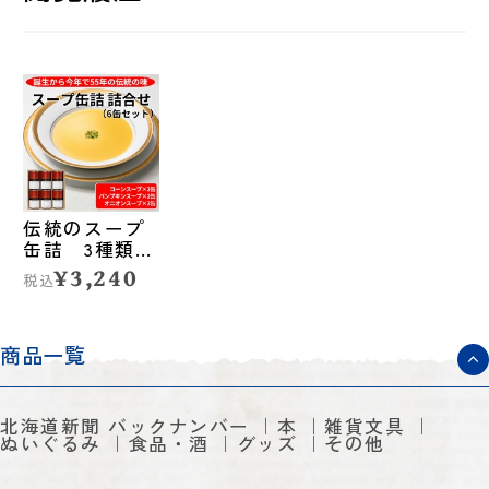
伝統のスープ
缶詰 3種類詰
合せ／6缶セッ
¥3,240
税込
ト◆札幌グラ
ンドホテル
商品一覧
北海道新聞 バックナンバー
本
雑貨文具
ぬいぐるみ
食品・酒
グッズ
その他