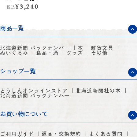
缶セット◆札
¥3,240
税込
幌グランドホ
テル
商品一覧
北海道新聞 バックナンバー
本
雑貨文具
ぬいぐるみ
食品・酒
グッズ
その他
ショップ一覧
どうしんオンラインストア
北海道新聞社の本
北海道新聞 バックナンバー
お買い物について
ご利用ガイド
返品・交換規約
よくある質問