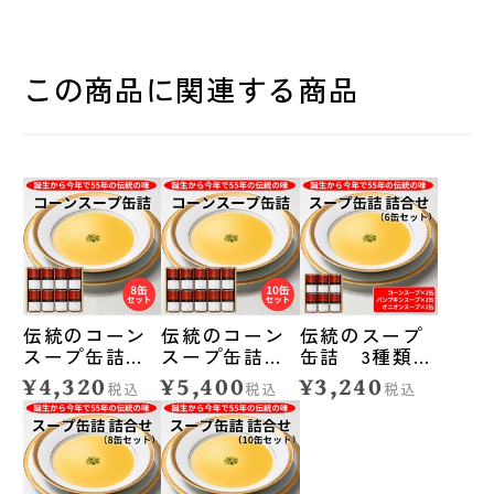
この商品に関連する商品
伝統のコーン
伝統のコーン
伝統のスープ
スープ缶詰／8
スープ缶詰／
缶詰 3種類詰
缶セット◆札
10缶セット◆
合せ／6缶セッ
¥4,320
¥5,400
¥3,240
税込
税込
税込
幌グランドホ
札幌グランド
ト◆札幌グラ
テル
ホテル
ンドホテル