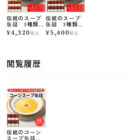
伝統のスープ
伝統のスープ
缶詰 3種類詰
缶詰 3種類詰
合せ／8缶セッ
合せ／10缶セ
¥4,320
¥5,400
税込
税込
ト◆札幌グラ
ット◆札幌グ
ンドホテル
ランドホテル
閲覧履歴
伝統のコーン
スープ缶詰／6