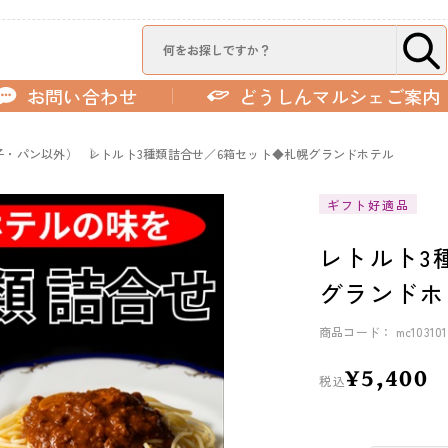
お問い合わせ
どうしんマルシェご案内
子・パン以外）
レトルト3種類詰合せ／6箱セット◆札幌グランドホテル
ギフト好適品
レトルト3
グランドホ
商品コード： mc103101
¥5,400
税込