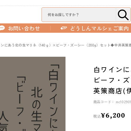
お問い合わせ
どうしんマルシェご案内
ンにあう北の生マリネ（140ｇ）×ビーフ・ズーシー（200g）セット◆中井英策商
白ワインに
ビーフ・ズ
英策商店(
商品コード： mc10290
¥6,200
税込