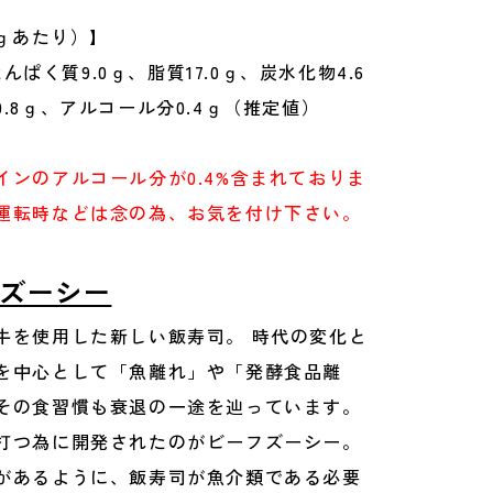
0ｇあたり）】
、たんぱく質9.0ｇ、脂質17.0ｇ、炭水化物4.6
.8ｇ、アルコール分0.4ｇ（推定値）
インのアルコール分が0.4%含まれておりま
運転時などは念の為、お気を付け下さい。
ズーシー
牛を使用した新しい飯寿司。 時代の変化と
を中心として「魚離れ」や「発酵食品離
その食習慣も衰退の一途を辿っています。
打つ為に開発されたのがビーフズーシー。
があるように、飯寿司が魚介類である必要