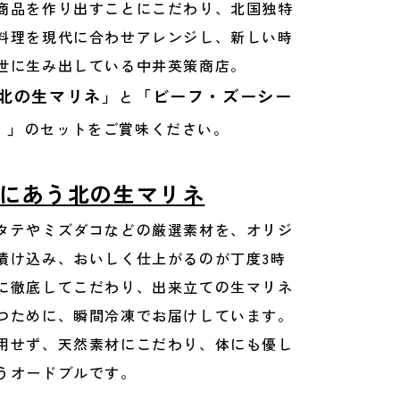
商品を作り出すことにこだわり、北国独特
料理を現代に合わせアレンジし、新しい時
世に生み出している中井英策商店。
北の生マリネ」
「ビーフ・ズーシー
と
）」
のセットをご賞味ください。
にあう北の生マリネ
タテやミズダコなどの厳選素材を、オリジ
漬け込み、おいしく仕上がるのが丁度3時
に徹底してこだわり、出来立ての生マリネ
つために、瞬間冷凍でお届けしています。
用せず、天然素材にこだわり、体にも優し
うオードブルです。