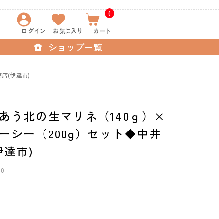
0
ログイン
お気に入り
カート
ショップ一覧
店(伊達市)
あう北の生マリネ（140ｇ）×
ーシー（200g）セット◆中井
伊達市)
10