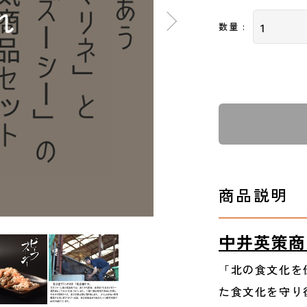
数量 :
商品説明
中井英策商
「北の食文化を
た食文化を守り