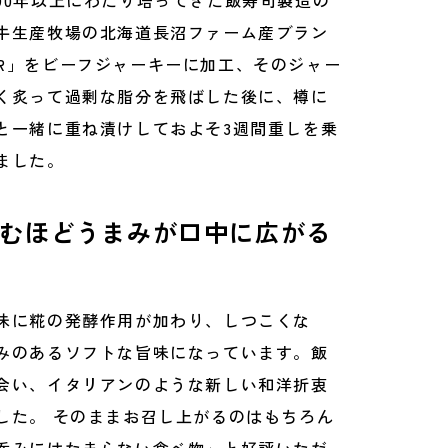
90年以上にわたり培ってきた飯寿司製造の
牛生産牧場の北海道長沼ファーム産ブラン
R」をビーフジャーキーに加工、そのジャー
く炙って過剰な脂分を飛ばした後に、樽に
と一緒に重ね漬けしておよそ3週間重しを乗
ました。
むほどうまみが口中に広がる
味に糀の発酵作用が加わり、しつこくな
みのあるソフトな旨味になっています。飯
会い、イタリアンのような新しい和洋折衷
した。 そのままお召し上がるのはもちろん