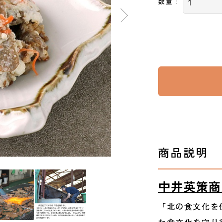
数量 :
商品説明
中井英策商
「北の食文化を