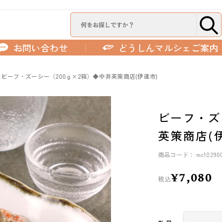
お問い合わせ
どうしんマルシェご案内
ビーフ・ズーシー（200ｇ×2箱）◆中井英策商店(伊達市)
ビーフ・ズ
英策商店(
商品コード： mc10290
¥7,080
税込