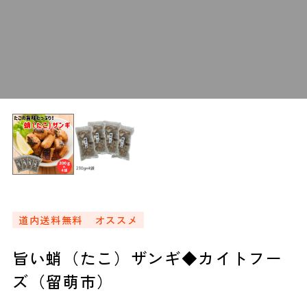
道内送料無料
オススメ
旨い蛸（たこ）ザンギ◆カイトフー
ズ（留萌市）