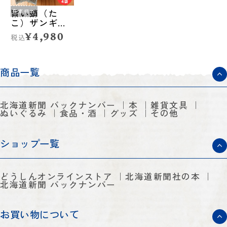
旨い蛸（た
在庫切れ
こ）ザンギ◆
カイトフーズ
¥4,980
税込
（留萌市）
商品一覧
北海道新聞 バックナンバー
本
雑貨文具
ぬいぐるみ
食品・酒
グッズ
その他
ショップ一覧
どうしんオンラインストア
北海道新聞社の本
北海道新聞 バックナンバー
お買い物について