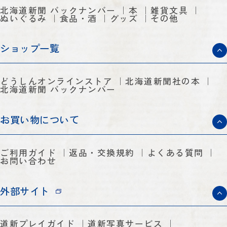
北海道新聞 バックナンバー
本
雑貨文具
ぬいぐるみ
食品・酒
グッズ
その他
ショップ一覧
どうしんオンラインストア
北海道新聞社の本
北海道新聞 バックナンバー
お買い物について
ご利用ガイド
返品・交換規約
よくある質問
お問い合わせ
外部サイト
道新プレイガイド
道新写真サービス