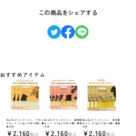
この商品をシェアする
おすすめアイテム
BeeDoクイックハニー アカシ
BeeDoクイックハニー 菩提樹
BeeDoクイックハニー 百花蜜
アセット（2.5g×12本×3個）◆
セット（2.5g×12本×3個）◆旭
セット（2.5g×12本×3個）◆旭
旭川市
川市
川市
¥2,160
¥2,160
¥2,160
税込
税込
税込