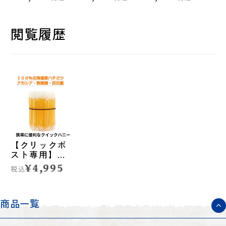
閲覧履歴
【クリックポ
スト専用】
BeeDoクイッ
¥4,995
税込
クハニー 3種
類（アカシ
ア・菩提樹・
百花蜜）セッ
商品一覧
ト◆旭川市