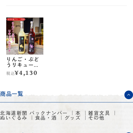
りんご・ぶど
うリキュール
セット◆余市
¥4,130
税込
リキュールフ
ァクトリー
商品一覧
北海道新聞 バックナンバー
本
雑貨文具
ぬいぐるみ
食品・酒
グッズ
その他