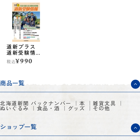
道新プラス
道新受験情
報 2026高校
¥990
税込
入試志望校決
定特集
商品一覧
北海道新聞 バックナンバー
本
雑貨文具
ぬいぐるみ
食品・酒
グッズ
その他
ショップ一覧