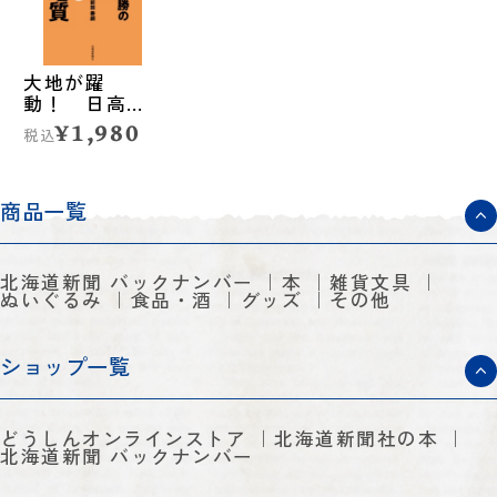
大地が躍
動！ 日高・
十勝の地形と
¥1,980
税込
地質
商品一覧
北海道新聞 バックナンバー
本
雑貨文具
ぬいぐるみ
食品・酒
グッズ
その他
ショップ一覧
どうしんオンラインストア
北海道新聞社の本
北海道新聞 バックナンバー