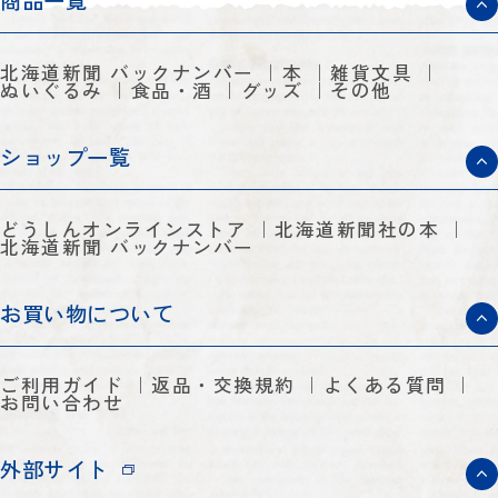
商品一覧
北海道新聞 バックナンバー
本
雑貨文具
ぬいぐるみ
食品・酒
グッズ
その他
ショップ一覧
どうしんオンラインストア
北海道新聞社の本
北海道新聞 バックナンバー
お買い物について
ご利用ガイド
返品・交換規約
よくある質問
お問い合わせ
外部サイト