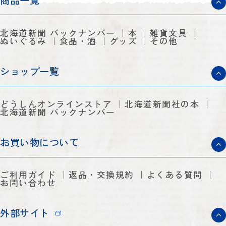
商品一覧
北海道新聞 バックナンバー
本
雑貨文具
ぬいぐるみ
食品・酒
グッズ
その他
ショップ一覧
どうしんオンラインストア
北海道新聞社の本
北海道新聞 バックナンバー
お買い物について
ご利用ガイド
返品・交換規約
よくある質問
お問い合わせ
外部サイト