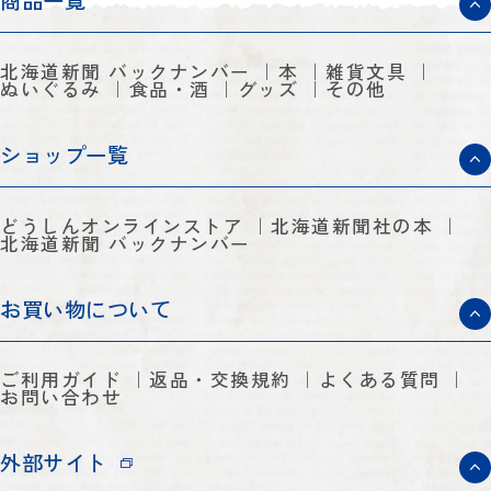
商品一覧
北海道新聞 バックナンバー
本
雑貨文具
ぬいぐるみ
食品・酒
グッズ
その他
ショップ一覧
どうしんオンラインストア
北海道新聞社の本
北海道新聞 バックナンバー
お買い物について
ご利用ガイド
返品・交換規約
よくある質問
お問い合わせ
外部サイト