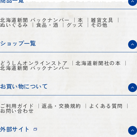
商品一覧
北海道新聞 バックナンバー
本
雑貨文具
ぬいぐるみ
食品・酒
グッズ
その他
ショップ一覧
どうしんオンラインストア
北海道新聞社の本
北海道新聞 バックナンバー
お買い物について
ご利用ガイド
返品・交換規約
よくある質問
お問い合わせ
外部サイト