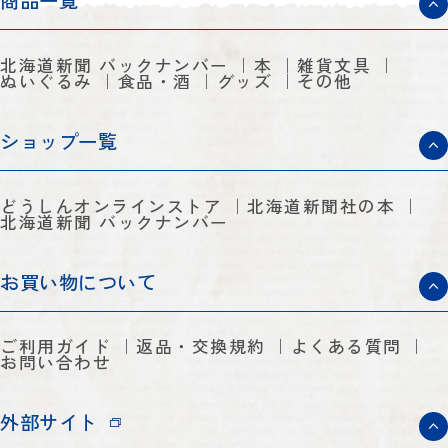
商品一覧
北海道新聞 バックナンバー
本
雑貨文具
ぬいぐるみ
食品・酒
グッズ
その他
ショップ一覧
どうしんオンラインストア
北海道新聞社の本
北海道新聞 バックナンバー
お買い物について
ご利用ガイド
返品・交換規約
よくある質問
お問い合わせ
外部サイト