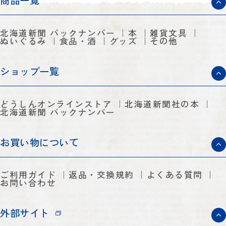
商品一覧
北海道新聞 バックナンバー
本
雑貨文具
ぬいぐるみ
食品・酒
グッズ
その他
ショップ一覧
どうしんオンラインストア
北海道新聞社の本
北海道新聞 バックナンバー
お買い物について
ご利用ガイド
返品・交換規約
よくある質問
お問い合わせ
外部サイト