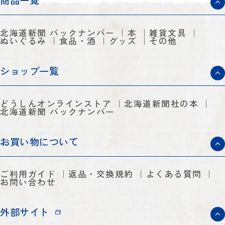
商品一覧
北海道新聞 バックナンバー
本
雑貨文具
ぬいぐるみ
食品・酒
グッズ
その他
ショップ一覧
どうしんオンラインストア
北海道新聞社の本
北海道新聞 バックナンバー
お買い物について
ご利用ガイド
返品・交換規約
よくある質問
お問い合わせ
外部サイト