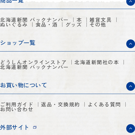
商品一覧
北海道新聞 バックナンバー
本
雑貨文具
ぬいぐるみ
食品・酒
グッズ
その他
ショップ一覧
どうしんオンラインストア
北海道新聞社の本
北海道新聞 バックナンバー
お買い物について
ご利用ガイド
返品・交換規約
よくある質問
お問い合わせ
外部サイト