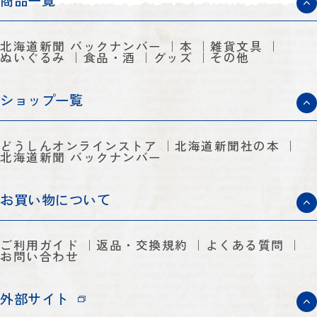
商品一覧
北海道新聞 バックナンバー
本
雑貨文具
ぬいぐるみ
食品・酒
グッズ
その他
ショップ一覧
どうしんオンラインストア
北海道新聞社の本
北海道新聞 バックナンバー
お買い物について
ご利用ガイド
返品・交換規約
よくある質問
お問い合わせ
外部サイト