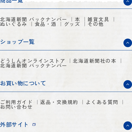
商品一覧
北海道新聞 バックナンバー
本
雑貨文具
ぬいぐるみ
食品・酒
グッズ
その他
ショップ一覧
どうしんオンラインストア
北海道新聞社の本
北海道新聞 バックナンバー
お買い物について
ご利用ガイド
返品・交換規約
よくある質問
お問い合わせ
外部サイト