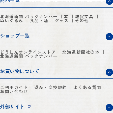
商品一覧
北海道新聞 バックナンバー
本
雑貨文具
ぬいぐるみ
食品・酒
グッズ
その他
ショップ一覧
どうしんオンラインストア
北海道新聞社の本
北海道新聞 バックナンバー
お買い物について
ご利用ガイド
返品・交換規約
よくある質問
お問い合わせ
外部サイト