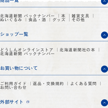
商品一覧
北海道新聞 バックナンバー
本
雑貨文具
ぬいぐるみ
食品・酒
グッズ
その他
ショップ一覧
どうしんオンラインストア
北海道新聞社の本
北海道新聞 バックナンバー
お買い物について
ご利用ガイド
返品・交換規約
よくある質問
お問い合わせ
外部サイト