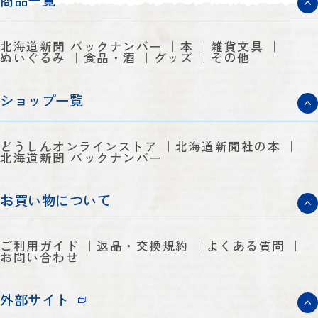
商品一覧
北海道新聞 バックナンバー
本
雑貨文具
ぬいぐるみ
食品・酒
グッズ
その他
ショップ一覧
どうしんオンラインストア
北海道新聞社の本
北海道新聞 バックナンバー
お買い物について
ご利用ガイド
返品・交換規約
よくある質問
お問い合わせ
外部サイト