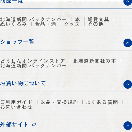
商品一覧
北海道新聞 バックナンバー
本
雑貨文具
ぬいぐるみ
食品・酒
グッズ
その他
ショップ一覧
どうしんオンラインストア
北海道新聞社の本
北海道新聞 バックナンバー
お買い物について
ご利用ガイド
返品・交換規約
よくある質問
お問い合わせ
外部サイト