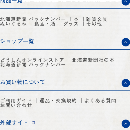
商品一覧
北海道新聞 バックナンバー
本
雑貨文具
ぬいぐるみ
食品・酒
グッズ
その他
ショップ一覧
どうしんオンラインストア
北海道新聞社の本
北海道新聞 バックナンバー
お買い物について
ご利用ガイド
返品・交換規約
よくある質問
お問い合わせ
外部サイト