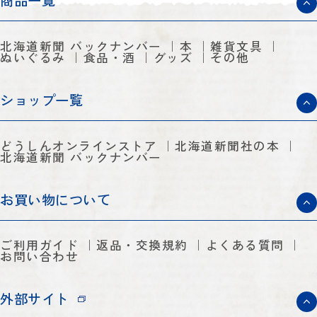
商品一覧
北海道新聞 バックナンバー
本
雑貨文具
ぬいぐるみ
食品・酒
グッズ
その他
ショップ一覧
どうしんオンラインストア
北海道新聞社の本
北海道新聞 バックナンバー
お買い物について
ご利用ガイド
返品・交換規約
よくある質問
お問い合わせ
外部サイト