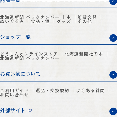
商品一覧
北海道新聞 バックナンバー
本
雑貨文具
ぬいぐるみ
食品・酒
グッズ
その他
ショップ一覧
どうしんオンラインストア
北海道新聞社の本
北海道新聞 バックナンバー
お買い物について
ご利用ガイド
返品・交換規約
よくある質問
お問い合わせ
外部サイト