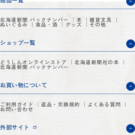
商品一覧
北海道新聞 バックナンバー
本
雑貨文具
ぬいぐるみ
食品・酒
グッズ
その他
ショップ一覧
どうしんオンラインストア
北海道新聞社の本
北海道新聞 バックナンバー
お買い物について
ご利用ガイド
返品・交換規約
よくある質問
お問い合わせ
外部サイト