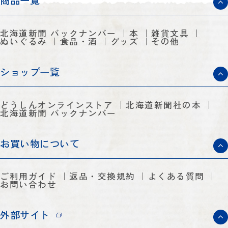
商品一覧
北海道新聞 バックナンバー
本
雑貨文具
ぬいぐるみ
食品・酒
グッズ
その他
ショップ一覧
どうしんオンラインストア
北海道新聞社の本
北海道新聞 バックナンバー
お買い物について
ご利用ガイド
返品・交換規約
よくある質問
お問い合わせ
外部サイト