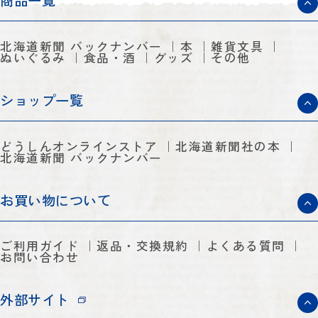
商品一覧
北海道新聞 バックナンバー
本
雑貨文具
ぬいぐるみ
食品・酒
グッズ
その他
ショップ一覧
どうしんオンラインストア
北海道新聞社の本
北海道新聞 バックナンバー
お買い物について
ご利用ガイド
返品・交換規約
よくある質問
お問い合わせ
外部サイト