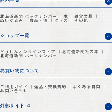
商品一覧
北海道新聞 バックナンバー
本
雑貨文具
ぬいぐるみ
食品・酒
グッズ
その他
ショップ一覧
どうしんオンラインストア
北海道新聞社の本
北海道新聞 バックナンバー
お買い物について
ご利用ガイド
返品・交換規約
よくある質問
お問い合わせ
外部サイト