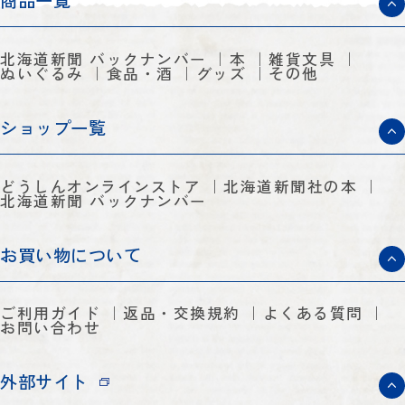
商品一覧
北海道新聞 バックナンバー
本
雑貨文具
ぬいぐるみ
食品・酒
グッズ
その他
ショップ一覧
どうしんオンラインストア
北海道新聞社の本
北海道新聞 バックナンバー
お買い物について
ご利用ガイド
返品・交換規約
よくある質問
お問い合わせ
外部サイト