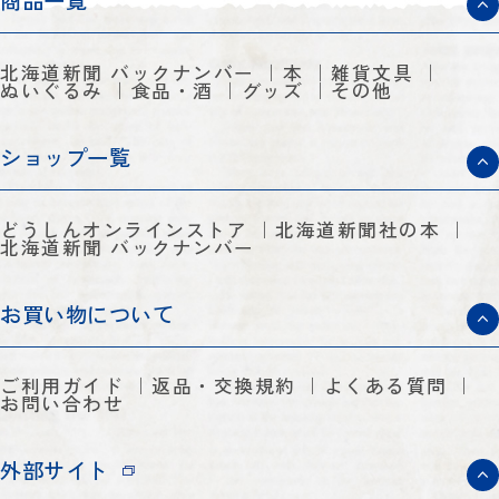
商品一覧
北海道新聞 バックナンバー
本
雑貨文具
ぬいぐるみ
食品・酒
グッズ
その他
ショップ一覧
どうしんオンラインストア
北海道新聞社の本
北海道新聞 バックナンバー
お買い物について
ご利用ガイド
返品・交換規約
よくある質問
お問い合わせ
外部サイト