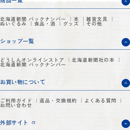
商品一覧
北海道新聞 バックナンバー
本
雑貨文具
ぬいぐるみ
食品・酒
グッズ
その他
ショップ一覧
どうしんオンラインストア
北海道新聞社の本
北海道新聞 バックナンバー
お買い物について
ご利用ガイド
返品・交換規約
よくある質問
お問い合わせ
外部サイト