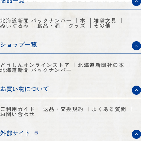
商品一覧
北海道新聞 バックナンバー
本
雑貨文具
ぬいぐるみ
食品・酒
グッズ
その他
ショップ一覧
どうしんオンラインストア
北海道新聞社の本
北海道新聞 バックナンバー
お買い物について
ご利用ガイド
返品・交換規約
よくある質問
お問い合わせ
外部サイト