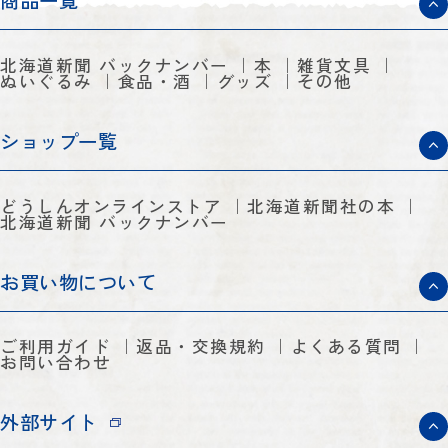
商品一覧
北海道新聞 バックナンバー
本
雑貨文具
ぬいぐるみ
食品・酒
グッズ
その他
ショップ一覧
どうしんオンラインストア
北海道新聞社の本
北海道新聞 バックナンバー
お買い物について
ご利用ガイド
返品・交換規約
よくある質問
お問い合わせ
外部サイト